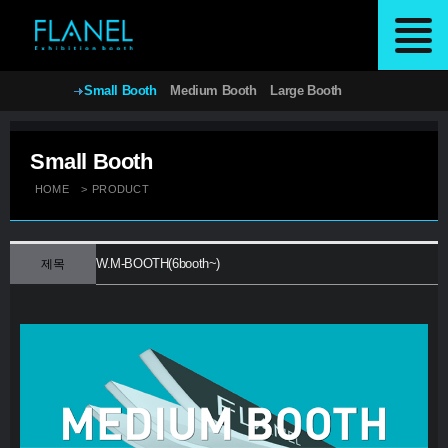
Small Booth
Medium Booth
Large Booth
Small Booth
HOME
>
PRODUCT
W.M-BOOTH(6booth~)
제목