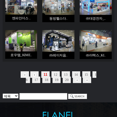
엔파인더스 ..
동방헬스다..
㈜대경전자_..
로우템_KIME..
㈜레이저옵..
㈜아텍스_KI..
11
12
13
14
15
1
6
17
18
19
20