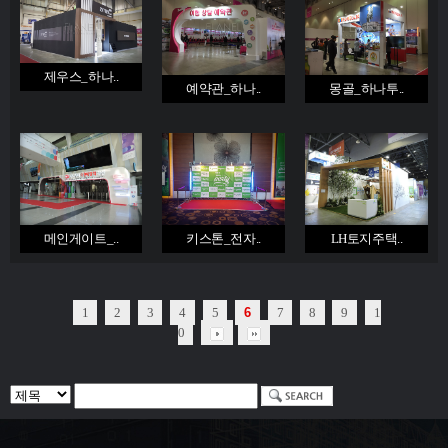
제우스_하나..
예약관_하나..
몽골_하나투..
메인게이트_..
키스톤_전자..
LH토지주택..
1
2
3
4
5
6
7
8
9
1
0