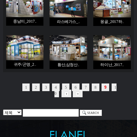
중남미_2017..
라스베가스_..
몽골_2017하..
귀주/곤명_2..
황산,삼청산..
하이난_2017..
1
2
3
4
5
6
7
8
9
1
0