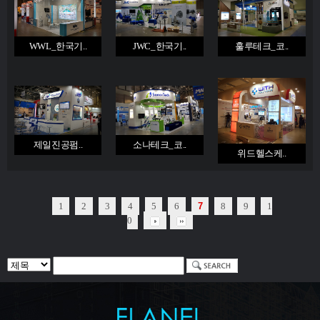
WWL_한국기..
JWC_한국기..
훌루테크_코..
제일진공펌..
소나테크_코..
위드헬스케..
1
2
3
4
5
6
7
8
9
1
0