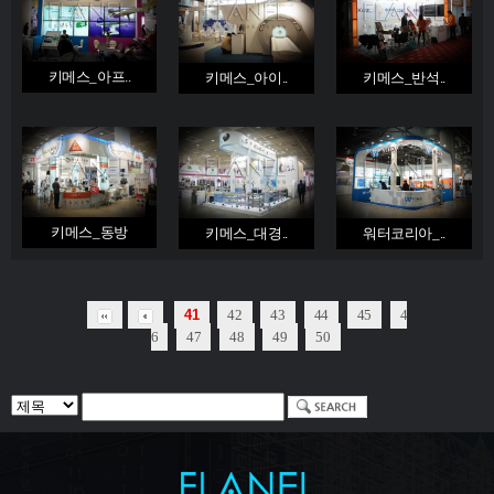
키메스_아프..
키메스_아이..
키메스_반석..
키메스_동방
키메스_대경..
워터코리아_..
41
42
43
44
45
4
6
47
48
49
50