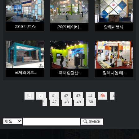
2010 보트쇼
2009 베이비..
암웨이행사
국제와이드..
국제환경산..
밀레니엄 태..
41
42
43
44
45
4
6
47
48
49
50