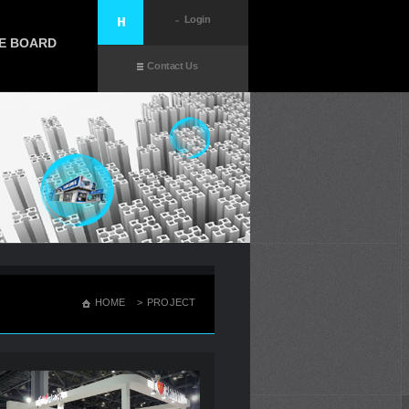
Login
E BOARD
Contact Us
HOME
>
PROJECT