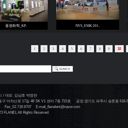
풍원화학_KP..
NYS_EMK 201..
1
2
3
4
5
6
7
8
9
10
 / 대표: 김남호 박영란
 아차산로 17길 48 SK V1 센터 7층 715호
공장:경기도 파주시 송촌동 616-
4
Fax_02.718.9707
E-mail_flanelent@naver.com
23 FLANEL All Rights Reserved.