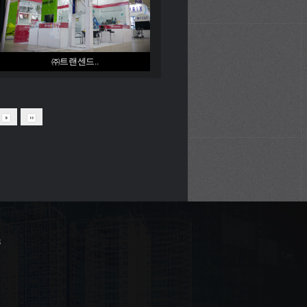
㈜트랜센드..
3