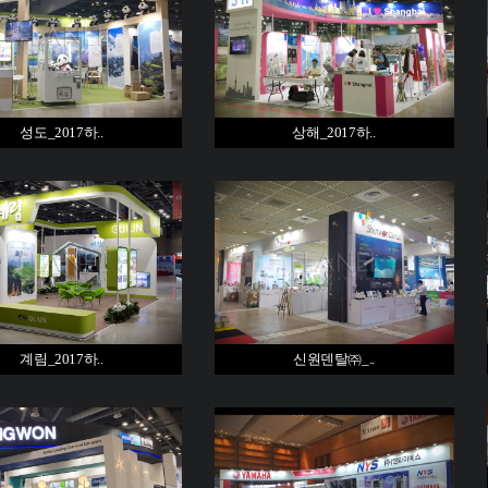
성도_2017하..
상해_2017하..
계림_2017하..
신원덴탈㈜_..