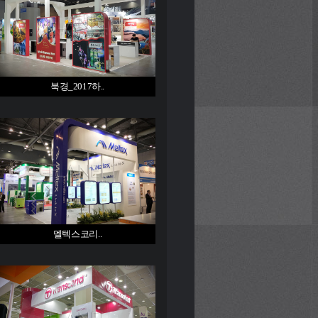
북경_2017하..
멜텍스코리..